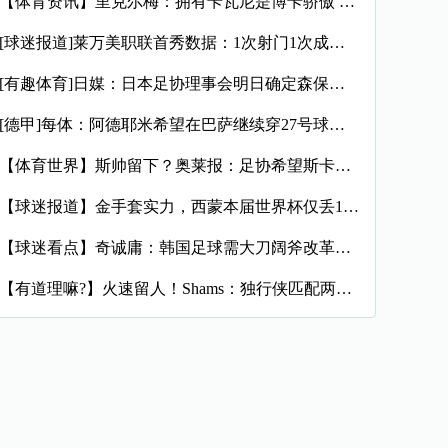
【体育资讯】里克尔梅：拥有卡瓦尼是博卡骄傲 斯卡洛尼是史上最
[球迷报道]莱万美职联首秀数据：1次射门1次成功过人预期进球
[有趣体育]日媒：日本足协理事会明日确定森保一续约半年，提案
[德甲]每体：阿德耶米希望在巴萨继续穿27号球衣，但西甲规则
【体育世界】斯帅留下？奥莱报：足协希望斯卡洛尼继续执教，相信
【球迷报道】金手套实力，西蒙本届世界杯仅丢1球，近16场代表
【球迷看点】奇诚庸：韩国足球需大刀阔斧改革，从业者必须清醒过
【有道理嘛?】火速留人！Shams：独行侠匹配两年470万报