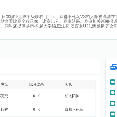
:00分，日本职业足球甲级联赛（J1） : 京都不死鸟VS柏太阳
站查看比赛全程录像、比赛比分、赛事结果、赛事相关新闻报道
时还提供越南杯,越大学锦,巴法杯,澳西女U21,澳昆超,苏女甲
主队
比分结果
客队
不死鸟
0 - 0
柏太阳神
太阳神
0 - 0
京都不死鸟