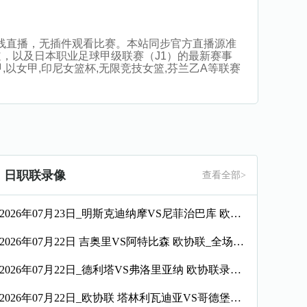
神高清在线直播，无插件观看比赛。本站同步官方直播源准
，以及日本职业足球甲级联赛（J1）的最新赛事
,以女甲,印尼女篮杯,无限竞技女篮,芬兰乙A等联赛
日职联录像
查看全部>
2026年07月23日_明斯克迪纳摩VS尼菲治巴库 欧协联录像_全场录像【高清回放】
2026年07月22日 吉奥里VS阿特比森 欧协联_全场录像【视频集锦】
2026年07月22日_德利塔VS弗洛里亚纳 欧协联录像_高清录像【全场回放】
2026年07月22日_欧协联 塔林利瓦迪亚VS哥德堡录像_全场录像【高清回放】