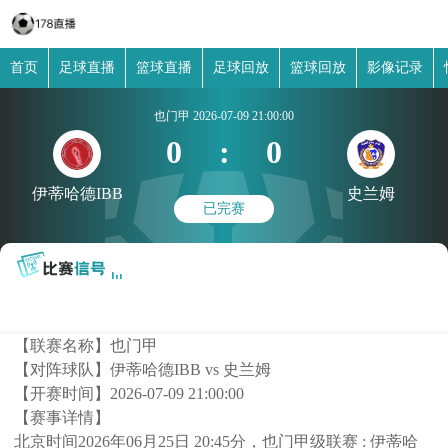
首页
足球直播
篮球直播
足球回放
篮球回放
影像记录
也门甲
2026-07-09 21:00:00
0
:
0
伊蒂哈德IBB
史兰姆
已完赛
【联赛名称】
也门甲
【对阵球队】
伊蒂哈德IBB vs 史兰姆
【开赛时间】
2026-07-09 21:00:00
【赛事详情】
北京时间2026年06月25日 20:45分，也门甲级联赛 : 伊蒂哈