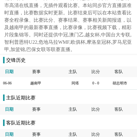
市高清在线直播，无插件观看比赛。本站同步官方直播源准
时直播，比赛数据实时更新。比赛结束后可以在本站查看比
赛全程录像、比赛比分、赛事结果、赛事相关新闻报道，以
及越南甲的最新赛事直播，比赛录像，比赛视频下载，精彩
片段集锦等。同时还提供中冠,澳门乙,越女杯,中国台大专联,
智利普恩特U22,危地马拉WMF,欧俱杯,摩洛皇冠杯,罗马尼亚
甲,加篮锦,巴保女联等联赛直播。
交锋历史
日期
賽事
主队
比分
客队
06-06
越南甲
同塔
0 - 0
胡志明市
主队近期比赛
日期
賽事
主队
比分
客队
客队近期比赛
日期
賽事
主队
比分
客队