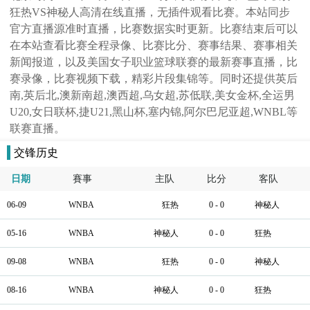
狂热VS神秘人高清在线直播，无插件观看比赛。本站同步
官方直播源准时直播，比赛数据实时更新。比赛结束后可以
在本站查看比赛全程录像、比赛比分、赛事结果、赛事相关
新闻报道，以及美国女子职业篮球联赛的最新赛事直播，比
赛录像，比赛视频下载，精彩片段集锦等。同时还提供英后
南,英后北,澳新南超,澳西超,乌女超,苏低联,美女金杯,全运男
U20,女日联杯,捷U21,黑山杯,塞内锦,阿尔巴尼亚超,WNBL等
联赛直播。
交锋历史
日期
賽事
主队
比分
客队
06-09
WNBA
狂热
0 - 0
神秘人
05-16
WNBA
神秘人
0 - 0
狂热
09-08
WNBA
狂热
0 - 0
神秘人
08-16
WNBA
神秘人
0 - 0
狂热