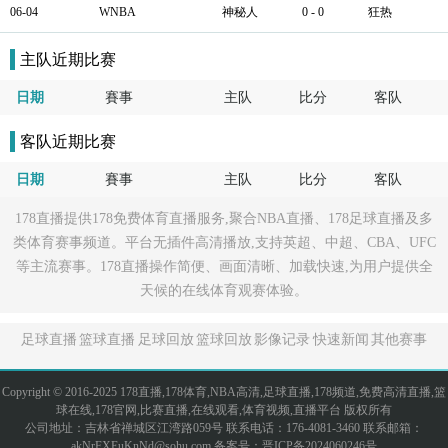
06-04
WNBA
神秘人
0 - 0
狂热
主队近期比赛
日期
賽事
主队
比分
客队
客队近期比赛
日期
賽事
主队
比分
客队
178直播提供178免费体育直播服务,聚合NBA直播、178足球直播及多
类体育赛事频道。平台无插件高清播放,支持英超、中超、CBA、UFC
等主流赛事。178直播操作简便、画面清晰、加载快速,为用户提供全
天候的在线体育观赛体验。
足球直播
篮球直播
足球回放
篮球回放
影像记录
快速新闻
其他赛事
Copyright © 2016-2025 178直播,178体育,NBA高清,足球直播,178频道,免费高清直播,篮
球在线,178官网,比赛直播,在线观看,体育视频,直播平台 版权所有
公司地址：吉林省禅城区江湾路059号 联系电话：176-4081-3460 联系邮箱：
akNrFXEuKnNd@sohu.com 备案号：
晋ICP备2024060246号