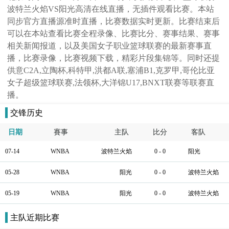
波特兰火焰VS阳光高清在线直播，无插件观看比赛。本站
同步官方直播源准时直播，比赛数据实时更新。比赛结束后
可以在本站查看比赛全程录像、比赛比分、赛事结果、赛事
相关新闻报道，以及美国女子职业篮球联赛的最新赛事直
播，比赛录像，比赛视频下载，精彩片段集锦等。同时还提
供意C2A,立陶杯,科特甲,洪都A联,塞浦B1,克罗甲,哥伦比亚
女子超级篮球联赛,法领杯,大洋锦U17,BNXT联赛等联赛直
播。
交锋历史
日期
賽事
主队
比分
客队
07-14
WNBA
波特兰火焰
0 - 0
阳光
05-28
WNBA
阳光
0 - 0
波特兰火焰
05-19
WNBA
阳光
0 - 0
波特兰火焰
主队近期比赛