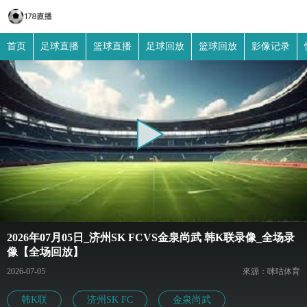
首页
足球直播
篮球直播
足球回放
篮球回放
影像记录
2026年07月05日_济州SK FCVS金泉尚武 韩K联录像_全场录
像【全场回放】
2026-07-05
來源：咪咕体育
韩K联
济州SK FC
金泉尚武