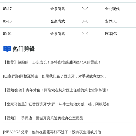
05-17
金泉尚武
0 - 0
全北现代
05-13
金泉尚武
0 - 0
安养FC
05-02
金泉尚武
0 - 0
FC首尔
热门剪辑
【推荐】超跑的一步步成长！多特官推感谢阿德耶米的贡献！
[巴塞罗那]阿根廷博主：如果我们赢了西班牙，对手说故意放水，
【视频/集锦】青年才俊！阿隆索在切尔西上任后的第七堂训练课！
【皇家马德里】狂赞西班牙❗大罗：斗牛士统治力独一档，阿根廷有
【视频】一手周边！曼城开卖瓜迪奥拉办公室用品！
[NBA]SGA父亲：他待在雷霆再好不过了！没有夜生活或其他