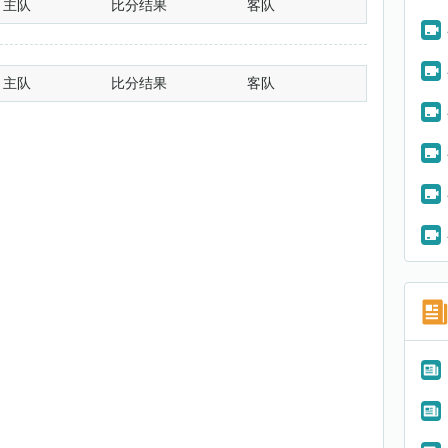
主队
比分结果
客队
主队
比分结果
客队