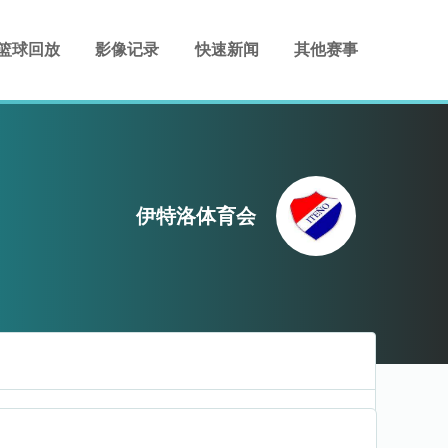
篮球回放
影像记录
快速新闻
其他赛事
伊特洛体育会