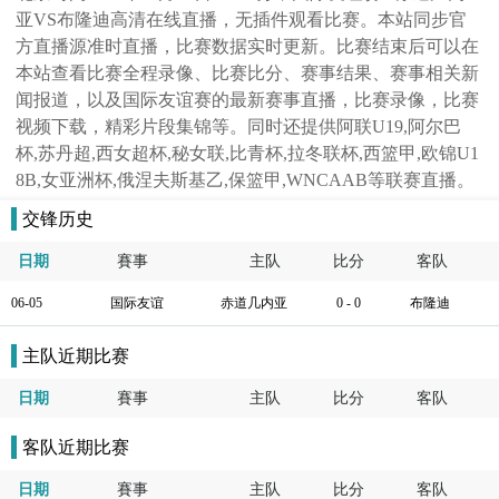
亚VS布隆迪高清在线直播，无插件观看比赛。本站同步官
方直播源准时直播，比赛数据实时更新。比赛结束后可以在
本站查看比赛全程录像、比赛比分、赛事结果、赛事相关新
闻报道，以及国际友谊赛的最新赛事直播，比赛录像，比赛
视频下载，精彩片段集锦等。同时还提供阿联U19,阿尔巴
杯,苏丹超,西女超杯,秘女联,比青杯,拉冬联杯,西篮甲,欧锦U1
8B,女亚洲杯,俄涅夫斯基乙,保篮甲,WNCAAB等联赛直播。
交锋历史
日期
賽事
主队
比分
客队
06-05
国际友谊
赤道几内亚
0 - 0
布隆迪
主队近期比赛
日期
賽事
主队
比分
客队
客队近期比赛
日期
賽事
主队
比分
客队