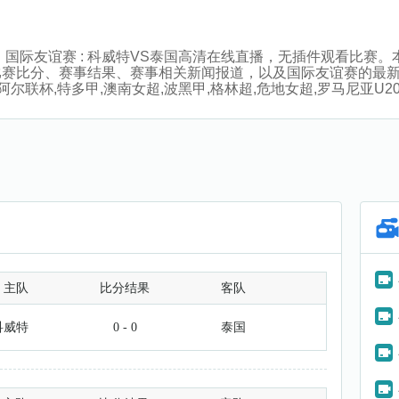
:30分，国际友谊赛 : 科威特VS泰国高清在线直播，无插件观看
比赛比分、赛事结果、赛事相关新闻报道，以及国际友谊赛的最
阿尔联杯,特多甲,澳南女超,波黑甲,格林超,危地女超,罗马尼亚U
主队
比分结果
客队
科威特
0 - 0
泰国