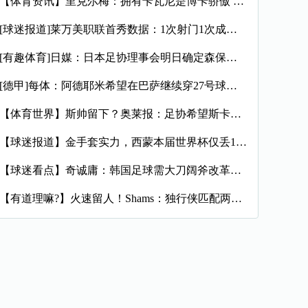
【体育资讯】里克尔梅：拥有卡瓦尼是博卡骄傲 斯卡洛尼是史上最
[球迷报道]莱万美职联首秀数据：1次射门1次成功过人预期进球
[有趣体育]日媒：日本足协理事会明日确定森保一续约半年，提案
[德甲]每体：阿德耶米希望在巴萨继续穿27号球衣，但西甲规则
【体育世界】斯帅留下？奥莱报：足协希望斯卡洛尼继续执教，相信
【球迷报道】金手套实力，西蒙本届世界杯仅丢1球，近16场代表
【球迷看点】奇诚庸：韩国足球需大刀阔斧改革，从业者必须清醒过
【有道理嘛?】火速留人！Shams：独行侠匹配两年470万报