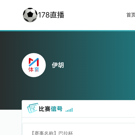
首
伊胡
【赛事名称】
巴拉杯