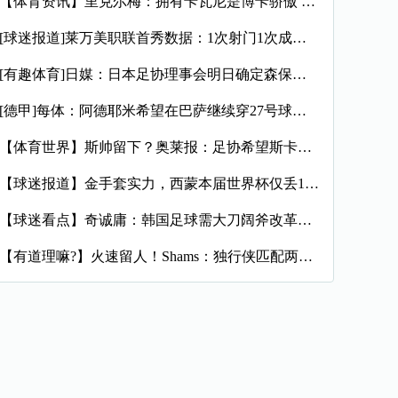
【体育资讯】里克尔梅：拥有卡瓦尼是博卡骄傲 斯卡洛尼是史上最
[球迷报道]莱万美职联首秀数据：1次射门1次成功过人预期进球
[有趣体育]日媒：日本足协理事会明日确定森保一续约半年，提案
[德甲]每体：阿德耶米希望在巴萨继续穿27号球衣，但西甲规则
【体育世界】斯帅留下？奥莱报：足协希望斯卡洛尼继续执教，相信
【球迷报道】金手套实力，西蒙本届世界杯仅丢1球，近16场代表
【球迷看点】奇诚庸：韩国足球需大刀阔斧改革，从业者必须清醒过
【有道理嘛?】火速留人！Shams：独行侠匹配两年470万报