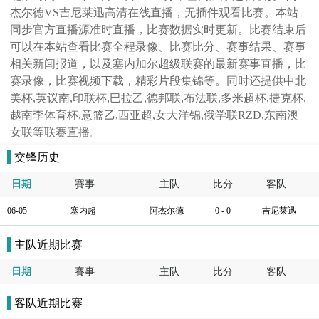
杰尔德VS吉尼莱迅高清在线直播，无插件观看比赛。本站
同步官方直播源准时直播，比赛数据实时更新。比赛结束后
可以在本站查看比赛全程录像、比赛比分、赛事结果、赛事
相关新闻报道，以及塞内加尔超级联赛的最新赛事直播，比
赛录像，比赛视频下载，精彩片段集锦等。同时还提供中北
美杯,英议南,印联杯,巴拉乙,德邦联,布法联,多米超杯,捷克杯,
越南李体育杯,意篮乙,西亚超,女大洋锦,俄学联RZD,东南澳
女联等联赛直播。
交锋历史
日期
賽事
主队
比分
客队
06-05
塞内超
阿杰尔德
0 - 0
吉尼莱迅
主队近期比赛
日期
賽事
主队
比分
客队
客队近期比赛