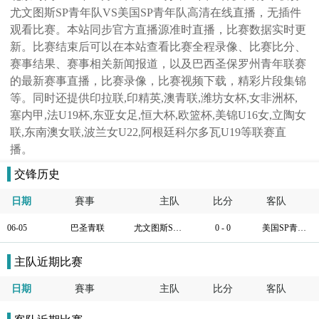
尤文图斯SP青年队VS美国SP青年队高清在线直播，无插件
观看比赛。本站同步官方直播源准时直播，比赛数据实时更
新。比赛结束后可以在本站查看比赛全程录像、比赛比分、
赛事结果、赛事相关新闻报道，以及巴西圣保罗州青年联赛
的最新赛事直播，比赛录像，比赛视频下载，精彩片段集锦
等。同时还提供印拉联,印精英,澳青联,潍坊女杯,女非洲杯,
塞内甲,法U19杯,东亚女足,恒大杯,欧篮杯,美锦U16女,立陶女
联,东南澳女联,波兰女U22,阿根廷科尔多瓦U19等联赛直
播。
交锋历史
日期
賽事
主队
比分
客队
06-05
巴圣青联
尤文图斯SP青年队
0 - 0
美国SP青年队
主队近期比赛
日期
賽事
主队
比分
客队