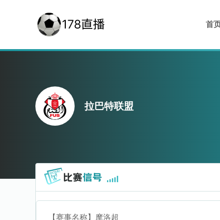
首
拉巴特联盟
【赛事名称】
摩洛超