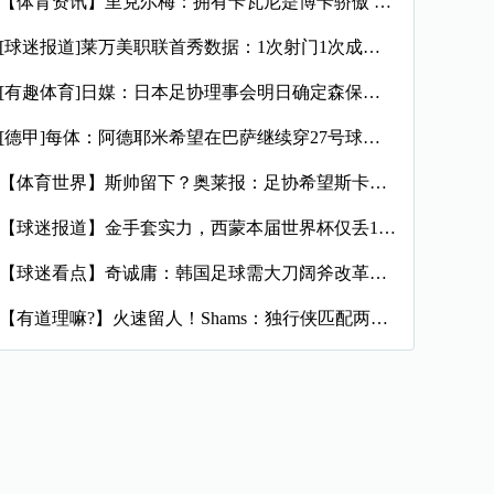
【体育资讯】里克尔梅：拥有卡瓦尼是博卡骄傲 斯卡洛尼是史上最
[球迷报道]莱万美职联首秀数据：1次射门1次成功过人预期进球
[有趣体育]日媒：日本足协理事会明日确定森保一续约半年，提案
[德甲]每体：阿德耶米希望在巴萨继续穿27号球衣，但西甲规则
【体育世界】斯帅留下？奥莱报：足协希望斯卡洛尼继续执教，相信
【球迷报道】金手套实力，西蒙本届世界杯仅丢1球，近16场代表
【球迷看点】奇诚庸：韩国足球需大刀阔斧改革，从业者必须清醒过
【有道理嘛?】火速留人！Shams：独行侠匹配两年470万报