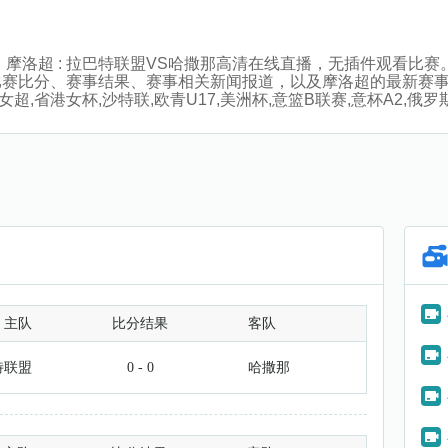
:00分，摩洛超 : 拉巴特联盟VS哈撒那高清在线直播，无插件观
比赛比分、赛事结果、赛事相关新闻报道，以及摩洛超的最新赛
,省港女杯,沙特联,欧青U17,美洲杯,意篮B联赛,意杯A2,俄罗斯
主队
比分结果
客队
特联盟
0 - 0
哈撒那