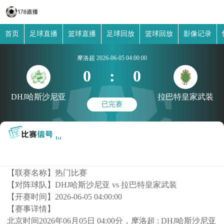
首页
足球直播
篮球直播
足球回放
篮球回放
影像记录
摩洛超
2026-06-05 04:00:00
0
:
0
DHJ哈斯沙尼亚
拉巴特皇家武装
已完赛
【联赛名称】
热门比赛
【对阵球队】
DHJ哈斯沙尼亚 vs 拉巴特皇家武装
【开赛时间】
2026-06-05 04:00:00
【赛事详情】
北京时间2026年06月05日 04:00分，摩洛超 : DHJ哈斯沙尼亚