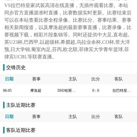
VS拉巴特皇家武装高清在线直播，无插件观看比赛。本站
同步官方直播源准时直播，比赛数据实时更新。比赛结束后
可以在本站查看比赛全程录像、比赛比分、赛事结果、赛事
相关新闻报道，以及摩洛超的最新赛事直播，比赛录像，比
赛视频下载，精彩片段集锦等。同时还提供中大足,直布超,
英U23杯,巴西甲,以超级杯,希腊超,乌拉业余杯,CO杯,世大洋
预,日大学锦,葡室內足,芬丙,欧北联,菲律宾大学青年篮球,菲
律宾UCBL等联赛直播。
交锋历史
日期
賽事
主队
比分
客队
06-05
摩洛超
DHJ哈斯沙尼亚
0 - 0
拉巴特皇家武装
主队近期比赛
日期
賽事
主队
比分
客队
客队近期比赛