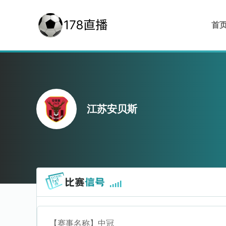
首
江苏安贝斯
【赛事名称】
中冠