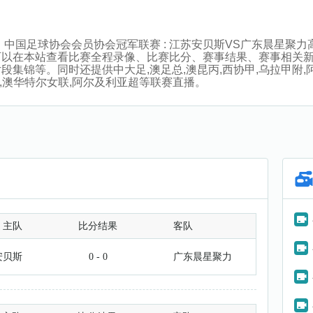
:30分，中国足球协会会员协会冠军联赛 : 江苏安贝斯VS广东晨
可以在本站查看比赛全程录像、比赛比分、赛事结果、赛事相关
等。同时还提供中大足,澳足总,澳昆丙,西协甲,乌拉甲附,阿联杯U
9联,澳华特尔女联,阿尔及利亚超等联赛直播。
主队
比分结果
客队
安贝斯
0 - 0
广东晨星聚力