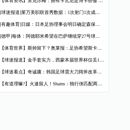
【体育资讯】里克尔梅：拥有卡瓦尼是博卡骄傲 斯卡洛尼是史上最
[球迷报道]莱万美职联首秀数据：1次射门1次成功过人预期进球
[有趣体育]日媒：日本足协理事会明日确定森保一续约半年，提案
[德甲]每体：阿德耶米希望在巴萨继续穿27号球衣，但西甲规则
【体育世界】斯帅留下？奥莱报：足协希望斯卡洛尼继续执教，相信
【球迷报道】金手套实力，西蒙本届世界杯仅丢1球，近16场代表
【球迷看点】奇诚庸：韩国足球需大刀阔斧改革，从业者必须清醒过
【有道理嘛?】火速留人！Shams：独行侠匹配两年470万报