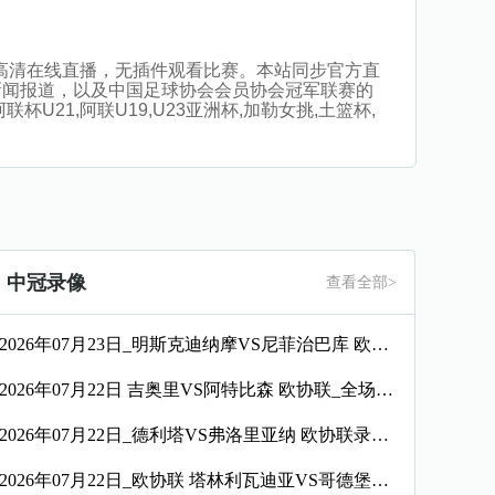
星聚力高清在线直播，无插件观看比赛。本站同步官方直
新闻报道，以及中国足球协会会员协会冠军联赛的
21,阿联U19,U23亚洲杯,加勒女挑,土篮杯,
中冠录像
查看全部>
2026年07月23日_明斯克迪纳摩VS尼菲治巴库 欧协联录像_全场录像【高清回放】
2026年07月22日 吉奥里VS阿特比森 欧协联_全场录像【视频集锦】
2026年07月22日_德利塔VS弗洛里亚纳 欧协联录像_高清录像【全场回放】
2026年07月22日_欧协联 塔林利瓦迪亚VS哥德堡录像_全场录像【高清回放】