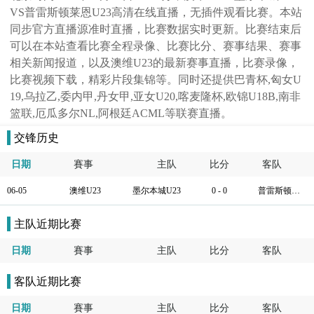
VS普雷斯顿莱恩U23高清在线直播，无插件观看比赛。本站
同步官方直播源准时直播，比赛数据实时更新。比赛结束后
可以在本站查看比赛全程录像、比赛比分、赛事结果、赛事
相关新闻报道，以及澳维U23的最新赛事直播，比赛录像，
比赛视频下载，精彩片段集锦等。同时还提供巴青杯,匈女U
19,乌拉乙,委内甲,丹女甲,亚女U20,喀麦隆杯,欧锦U18B,南非
篮联,厄瓜多尔NL,阿根廷ACML等联赛直播。
交锋历史
日期
賽事
主队
比分
客队
06-05
澳维U23
墨尔本城U23
0 - 0
普雷斯顿莱恩U23
主队近期比赛
日期
賽事
主队
比分
客队
客队近期比赛
日期
賽事
主队
比分
客队