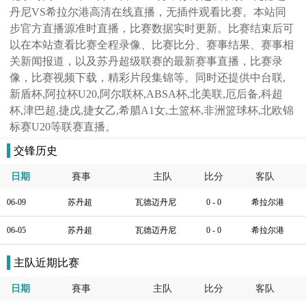
丹尼VS希拉尔港高清在线直播，无插件观看比赛。本站同
步官方直播源准时直播，比赛数据实时更新。比赛结束后可
以在本站查看比赛全程录像、比赛比分、赛事结果、赛事相
关新闻报道，以及苏丹超级联赛的最新赛事直播，比赛录
像，比赛视频下载，精彩片段集锦等。同时还提供中台联,
新盾杯,阿拉杯U20,阿尔联杯,ABSA杯,北美联,厄后备,科超
杯,津巴超,捷戊,捷女乙,希腊A1女,土篮杯,非洲篮球杯,北欧锦
标赛U20等联赛直播。
交锋历史
日期
賽事
主队
比分
客队
06-09
苏丹超
瓦德迈丹尼
0 - 0
希拉尔港
06-05
苏丹超
瓦德迈丹尼
0 - 0
希拉尔港
主队近期比赛
日期
賽事
主队
比分
客队