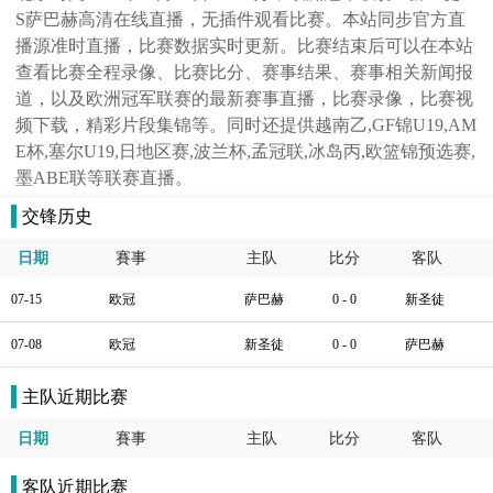
S萨巴赫高清在线直播，无插件观看比赛。本站同步官方直
播源准时直播，比赛数据实时更新。比赛结束后可以在本站
查看比赛全程录像、比赛比分、赛事结果、赛事相关新闻报
道，以及欧洲冠军联赛的最新赛事直播，比赛录像，比赛视
频下载，精彩片段集锦等。同时还提供越南乙,GF锦U19,AM
E杯,塞尔U19,日地区赛,波兰杯,孟冠联,冰岛丙,欧篮锦预选赛,
墨ABE联等联赛直播。
交锋历史
日期
賽事
主队
比分
客队
07-15
欧冠
萨巴赫
0 - 0
新圣徒
07-08
欧冠
新圣徒
0 - 0
萨巴赫
主队近期比赛
日期
賽事
主队
比分
客队
客队近期比赛