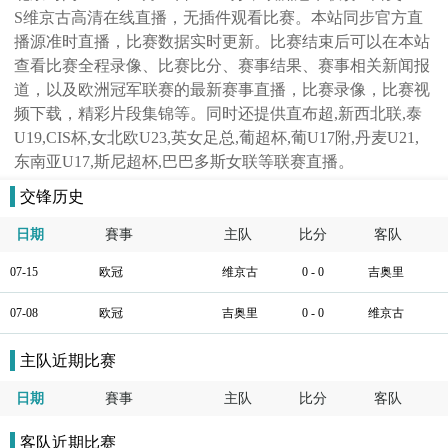
S维京古高清在线直播，无插件观看比赛。本站同步官方直
播源准时直播，比赛数据实时更新。比赛结束后可以在本站
查看比赛全程录像、比赛比分、赛事结果、赛事相关新闻报
道，以及欧洲冠军联赛的最新赛事直播，比赛录像，比赛视
频下载，精彩片段集锦等。同时还提供直布超,新西北联,泰
U19,CIS杯,女北欧U23,英女足总,葡超杯,葡U17附,丹麦U21,
东南亚U17,斯尼超杯,巴巴多斯女联等联赛直播。
交锋历史
日期
賽事
主队
比分
客队
07-15
欧冠
维京古
0 - 0
吉奥里
07-08
欧冠
吉奥里
0 - 0
维京古
主队近期比赛
日期
賽事
主队
比分
客队
客队近期比赛