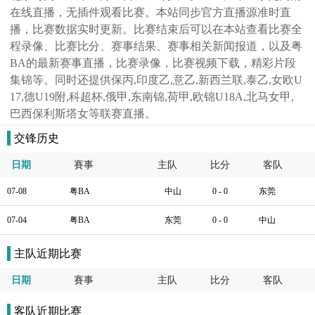
在线直播，无插件观看比赛。本站同步官方直播源准时直
播，比赛数据实时更新。比赛结束后可以在本站查看比赛全
程录像、比赛比分、赛事结果、赛事相关新闻报道，以及粤
BA的最新赛事直播，比赛录像，比赛视频下载，精彩片段
集锦等。同时还提供保丙,印度乙,意乙,新西兰联,泰乙,女欧U
17,德U19附,科超杯,俄甲,东南锦,荷甲,欧锦U18A,北马女甲,
巴西保利斯塔女等联赛直播。
交锋历史
日期
賽事
主队
比分
客队
07-08
粤BA
中山
0 - 0
东莞
07-04
粤BA
东莞
0 - 0
中山
主队近期比赛
日期
賽事
主队
比分
客队
客队近期比赛