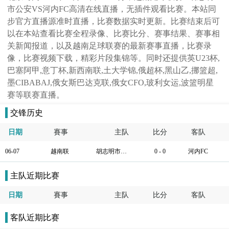
市公安VS河内FC高清在线直播，无插件观看比赛。本站同
步官方直播源准时直播，比赛数据实时更新。比赛结束后可
以在本站查看比赛全程录像、比赛比分、赛事结果、赛事相
关新闻报道，以及越南足球联赛的最新赛事直播，比赛录
像，比赛视频下载，精彩片段集锦等。同时还提供英U23杯,
巴塞阿甲,意丁杯,新西南联,土大学锦,俄超杯,黑山乙,挪篮超,
墨CIBABAJ,俄女斯巴达克联,俄女CFO,玻利女运,波篮明星
赛等联赛直播。
交锋历史
日期
賽事
主队
比分
客队
06-07
越南联
胡志明市公安
0 - 0
河内FC
主队近期比赛
日期
賽事
主队
比分
客队
客队近期比赛