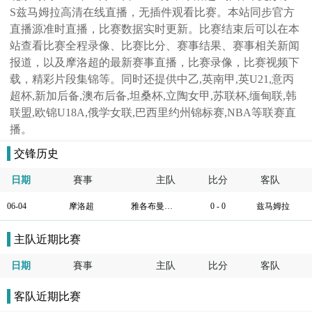
S兹马姆拉高清在线直播，无插件观看比赛。本站同步官方
直播源准时直播，比赛数据实时更新。比赛结束后可以在本
站查看比赛全程录像、比赛比分、赛事结果、赛事相关新闻
报道，以及摩洛超的最新赛事直播，比赛录像，比赛视频下
载，精彩片段集锦等。同时还提供中乙,英南甲,英U21,意丙
超杯,新加后备,澳布后备,坦桑杯,立陶女甲,苏联杯,缅甸联,韩
联盟,欧锦U18A,俄学女联,巴西里约州锦标赛,NBA等联赛直
播。
交锋历史
日期
賽事
主队
比分
客队
06-04
摩洛超
雅各布曼苏尔
0 - 0
兹马姆拉
主队近期比赛
日期
賽事
主队
比分
客队
客队近期比赛