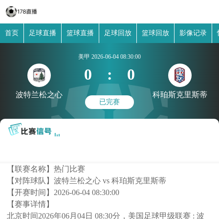
首页
足球直播
篮球直播
足球回放
篮球回放
影像记录
美甲
2026-06-04 08:30:00
0
:
0
波特兰松之心
科珀斯克里斯蒂
已完赛
【联赛名称】
热门比赛
【对阵球队】
波特兰松之心 vs 科珀斯克里斯蒂
【开赛时间】
2026-06-04 08:30:00
【赛事详情】
北京时间2026年06月04日 08:30分，美国足球甲级联赛 : 波