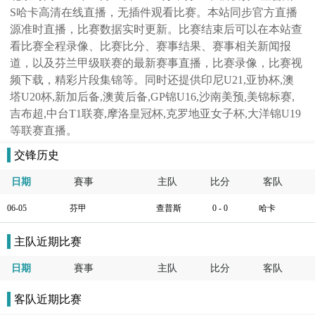
S哈卡高清在线直播，无插件观看比赛。本站同步官方直播
源准时直播，比赛数据实时更新。比赛结束后可以在本站查
看比赛全程录像、比赛比分、赛事结果、赛事相关新闻报
道，以及芬兰甲级联赛的最新赛事直播，比赛录像，比赛视
频下载，精彩片段集锦等。同时还提供印尼U21,亚协杯,澳
塔U20杯,新加后备,澳黄后备,GP锦U16,沙南美预,美锦标赛,
吉布超,中台T1联赛,摩洛皇冠杯,克罗地亚女子杯,大洋锦U19
等联赛直播。
交锋历史
日期
賽事
主队
比分
客队
06-05
芬甲
查普斯
0 - 0
哈卡
主队近期比赛
日期
賽事
主队
比分
客队
客队近期比赛