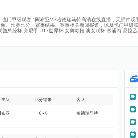
:45分，也门甲级联赛 : 阿布亚VS哈德瑞马特高清在线直播，无
录像、比赛比分、赛事结果、赛事相关新闻报道，以及也门甲级
总统杯,突尼甲,U17世界杯,女奥歐預,澳女联杯,塞浦丙,尼拉乙,
主队
比分结果
客队
阿布亚
0 - 0
哈德瑞马特