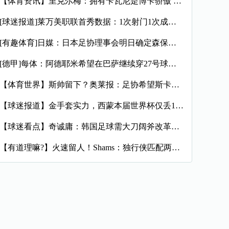
【体育资讯】里克尔梅：拥有卡瓦尼是博卡骄傲 斯卡洛尼是史上最
[球迷报道]莱万美职联首秀数据：1次射门1次成功过人预期进球
[有趣体育]日媒：日本足协理事会明日确定森保一续约半年，提案
[德甲]每体：阿德耶米希望在巴萨继续穿27号球衣，但西甲规则
【体育世界】斯帅留下？奥莱报：足协希望斯卡洛尼继续执教，相信
【球迷报道】金手套实力，西蒙本届世界杯仅丢1球，近16场代表
【球迷看点】奇诚庸：韩国足球需大刀阔斧改革，从业者必须清醒过
【有道理嘛?】火速留人！Shams：独行侠匹配两年470万报