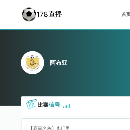
首
阿布亚
【赛事名称】
也门甲