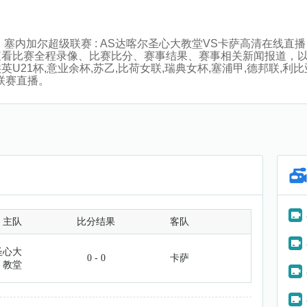
:00分，塞内加尔超级联赛 : AS达喀尔圣心大教堂VS卡萨高清
查看比赛全程录像、比赛比分、赛事结果、赛事相关新闻报道，
1杯,意业余杯,苏乙,比荷女联,瑞典女杯,塞浦甲,德邦联,利比亚
等联赛直播。
主队
比分结果
客队
圣心大
0 - 0
卡萨
教堂