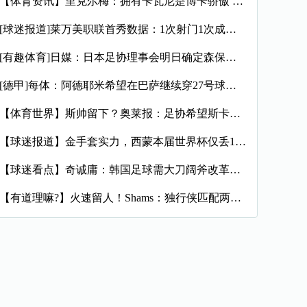
【体育资讯】里克尔梅：拥有卡瓦尼是博卡骄傲 斯卡洛尼是史上最
[球迷报道]莱万美职联首秀数据：1次射门1次成功过人预期进球
[有趣体育]日媒：日本足协理事会明日确定森保一续约半年，提案
[德甲]每体：阿德耶米希望在巴萨继续穿27号球衣，但西甲规则
【体育世界】斯帅留下？奥莱报：足协希望斯卡洛尼继续执教，相信
【球迷报道】金手套实力，西蒙本届世界杯仅丢1球，近16场代表
【球迷看点】奇诚庸：韩国足球需大刀阔斧改革，从业者必须清醒过
【有道理嘛?】火速留人！Shams：独行侠匹配两年470万报