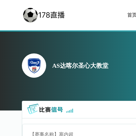
首
AS达喀尔圣心大教堂
【赛事名称】
塞内超